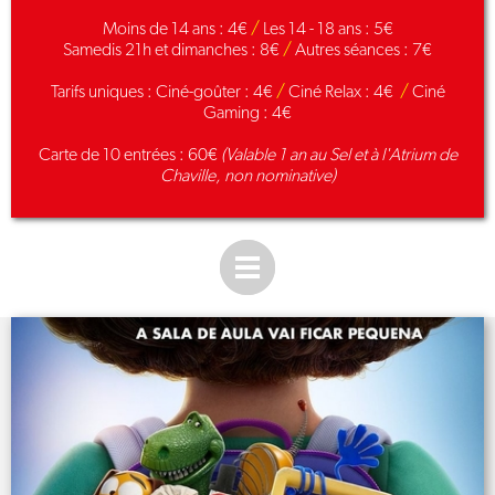
Moins de 14 ans : 4€
/
Les 14 - 18 ans : 5€
Samedis 21h et dimanches : 8€
/
Autres séances : 7€
Tarifs uniques :
Ciné-goûter : 4€
/
Ciné Relax : 4€
/
Ciné
Gaming : 4€
Carte de 10 entrées : 60€
(Valable 1 an au Sel et à l'Atrium de
Chaville, non nominative)