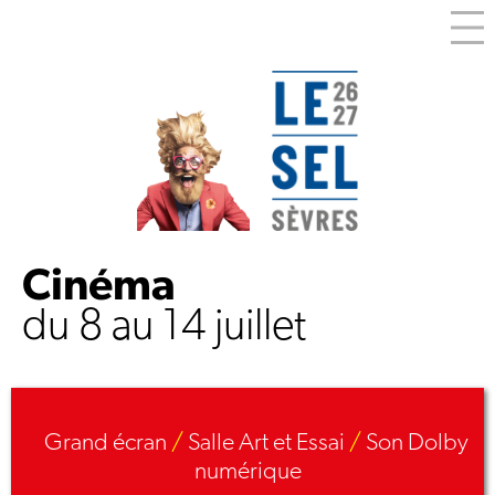
Cinéma
du 8 au 14 juillet
Grand écran
/
Salle Art et Essai
/
Son Dolby
numérique