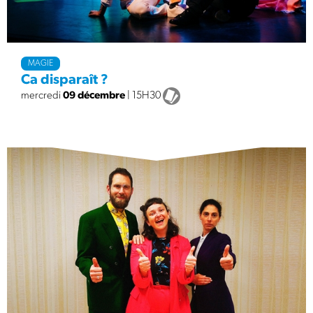
MAGIE
Ca disparaît ?
mercredi
09 décembre
| 15H30