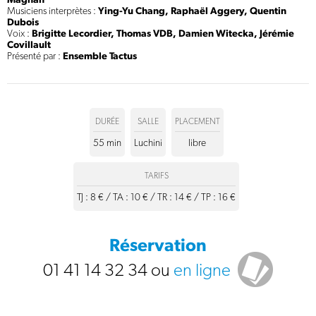
Musiciens interprètes :
Ying-Yu Chang, Raphaël Aggery, Quentin
Dubois
Voix :
Brigitte Lecordier, Thomas VDB, Damien Witecka, Jérémie
Covillault
Présenté par :
Ensemble Tactus
DURÉE
SALLE
PLACEMENT
55 min
Luchini
libre
TARIFS
TJ : 8 € / TA : 10 € / TR : 14 € / TP : 16 €
Réservation
01 41 14 32 34
ou
en ligne