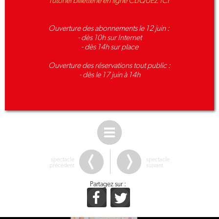
Tutoriel billetterie en ligne CLIQUEZ ICI
Ouverture des abonnements le 12 juin :
- dès 10h sur Internet
- dès 14h sur place
Ouverture des réservations tout public :
- dès le 17 juin à 14h
spectacle
spectacle
précédent
suivant
Partagez sur :