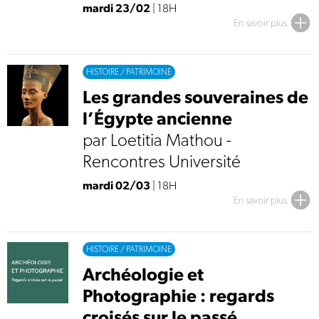
mardi 23/02
| 18H
En savoir plus
HISTOIRE / PATRIMOINE
Les grandes souveraines de
l’Égypte ancienne
par Loetitia Mathou -
Rencontres Université
mardi 02/03
| 18H
En savoir plus
HISTOIRE / PATRIMOINE
Archéologie et
Photographie : regards
croisés sur le passé