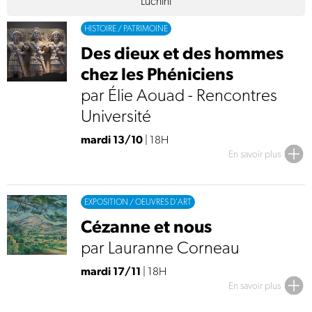
Luchini
HISTOIRE / PATRIMOINE
Des dieux et des hommes
chez les Phéniciens
par Élie Aouad - Rencontres
Université
mardi 13/10
| 18H
En savoir plus
EXPOSITION / OEUVRES D'ART
Cézanne et nous
par Lauranne Corneau
mardi 17/11
| 18H
En savoir plus