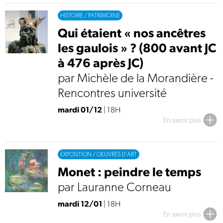
HISTOIRE / PATRIMOINE
Qui étaient « nos ancêtres
les gaulois » ? (800 avant JC
à 476 après JC)
par Michèle de la Morandière -
Rencontres université
mardi 01/12
| 18H
En savoir plus
EXPOSITION / OEUVRES D'ART
Monet : peindre le temps
par Lauranne Corneau
mardi 12/01
| 18H
En savoir plus